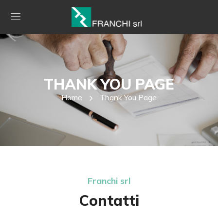
THANK YOU PAGE
Home
Thank You Page
Franchi srl
Contatti