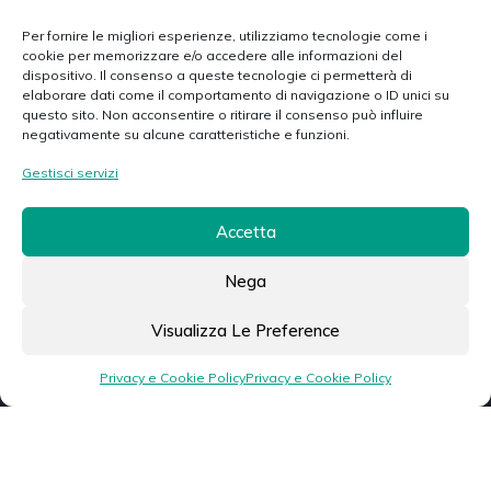
Home
Per fornire le migliori esperienze, utilizziamo tecnologie come i
cookie per memorizzare e/o accedere alle informazioni del
Chi siamo
dispositivo. Il consenso a queste tecnologie ci permetterà di
elaborare dati come il comportamento di navigazione o ID unici su
Prodotti
questo sito. Non acconsentire o ritirare il consenso può influire
negativamente su alcune caratteristiche e funzioni.
Servizi
Gestisci servizi
Photogallery
Accetta
Contacts
Nega
Via G. Bormioli, 1 - 25135 Brescia
Visualizza Le Preference
info@franchisrl.it
+39 3783012057
Privacy e Cookie Policy
Privacy e Cookie Policy
+39 030 3364601
+39 030 8370790
franchisrl@pec.wmail.it